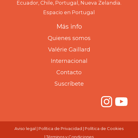
Ecuador, Chile, Portugal, Nueva Zelandia.
Espacio en Portugal
Más info
Quienes somos
Valérie Gaillard
Internacional
Contacto
Suscríbete
Inst
Yo
Aviso legal
|
Política de Privacidad
|
Política de Cookies
|
Términos y Condiciones