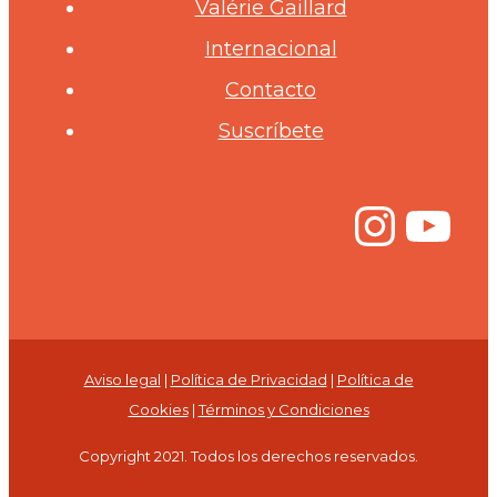
Valérie Gaillard
Internacional
Contacto
Suscríbete
Inst
Yo
Aviso legal
|
Política de Privacidad
|
Política de
Cookies
|
Términos y Condiciones
Copyright 2021. Todos los derechos reservados.