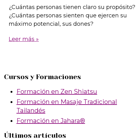
¿Cuántas personas tienen claro su propósito?
¿Cuántas personas sienten que ejercen su
máximo potencial, sus dones?
Propósito
Leer más »
y
dones:
buscarlos,
encontrarlos,
Cursos y Formaciones
desarrollarlos
Formación en Zen Shiatsu
Formación en Masaje Tradicional
Tailandés
Formación en Jahara®
Últimos artículos