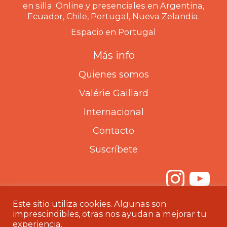
en silla. Online y presenciales en Argentina,
Ecuador, Chile, Portugal, Nueva Zelandia.
Espacio en Portugal
Más info
Quienes somos
Valérie Gaillard
Internacional
Contacto
Suscríbete
Inst
Yo
Este sitio utiliza cookies. Algunas son
imprescindibles, otras nos ayudan a mejorar tu
Aviso legal
|
Política de Privacidad
|
Política de Cookies
experiencia.