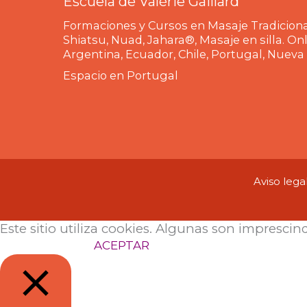
Escuela de Valérie Gaillard
Formaciones y Cursos en Masaje Tradiciona
Shiatsu, Nuad, Jahara®, Masaje en silla. On
Argentina, Ecuador, Chile, Portugal, Nueva
Espacio en Portugal
Aviso lega
Este sitio utiliza cookies. Algunas son imprescin
Configuración
ACEPTAR