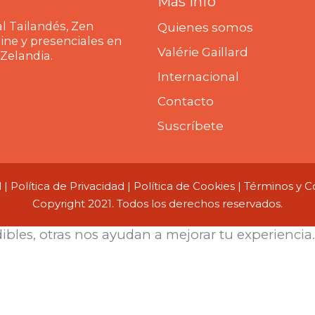
Más info
l Tailandés, Zen
Quienes somos
line y presenciales en
Valérie Gaillard
 Zelandia.
Internacional
Contacto
Suscríbete
l
|
Política de Privacidad
|
Política de Cookies
|
Términos y C
Copyright 2021. Todos los derechos reservados.
dibles, otras nos ayudan a mejorar tu experiencia.