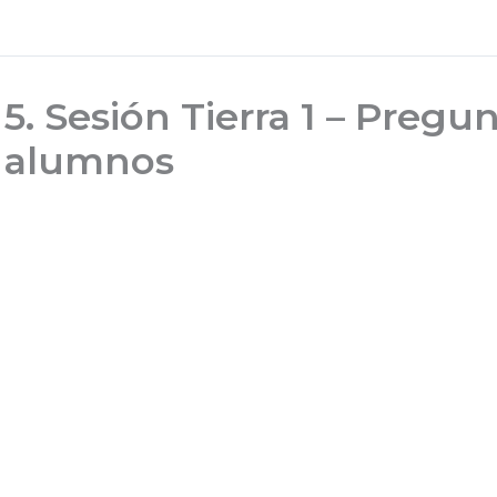
5. Sesión Tierra 1 – Pregu
alumnos