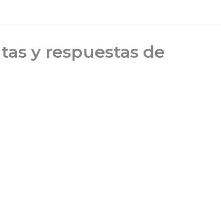
ntas y respuestas de