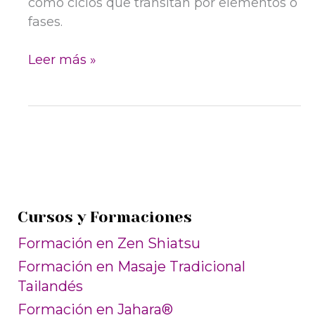
como ciclos que transitan por elementos o
fases.
Elemento
Leer más »
Metal
y
Corona
Virus
Cursos y Formaciones
Formación en Zen Shiatsu
Formación en Masaje Tradicional
Tailandés
Formación en Jahara®