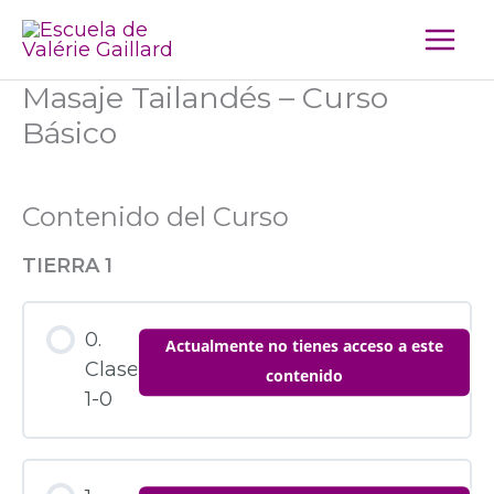
Ir
al
contenido
Masaje Tailandés – Curso
Básico
Contenido del Curso
TIERRA 1
0.
Actualmente no tienes acceso a este
Clase
contenido
1-0