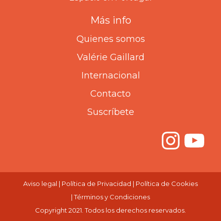
Más info
Quienes somos
Valérie Gaillard
Internacional
Contacto
Suscríbete
Inst
Yo
Aviso legal
|
Política de Privacidad
|
Política de Cookies
|
Términos y Condiciones
Copyright 2021. Todos los derechos reservados.